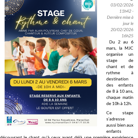
03/02/2026
11h42 -
Dernière mise à
jour le
20/02/2026
16h25
Du 2 au 6
mars, la MJC
organise un
stage de
chant et de
rythme à
destination
des enfants
de 8 à 10 ans,
chaque matin
de 10h à 12h.
Ce stage
s’adresse
aussi bien aux
enfants
découvrant le chant qu’à ceux ayant déjà une première expérience