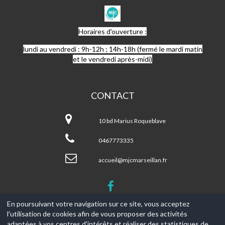
MJC
MARSEILLAN
Horaires d'ouverture :
lundi au vendredi : 9h-12h ; 14h-18h (fermé le mardi matin
et le vendredi après-midi)
CONTACT
MJC
Marseillan
10 bd Marius Roqueblave
0467773335
accueil@mjcmarseillan.fr
En poursuivant votre navigation sur ce site, vous acceptez
l'utilisation de cookies afin de vous proposer des activités
© 2017-2026, Ce site est propulsé par
Aniapps.fr
adaptées à vos centres d'intérêts et réaliser des statistiques de