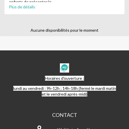
enfants de présenter le
Plus de détails
fruit de leur travail à leurs proches.
Aucune disponibilités pour le moment
MJC
MARSEILLAN
Horaires d'ouverture :
lundi au vendredi : 9h-12h ; 14h-18h (fermé le mardi matin
et le vendredi après-midi)
CONTACT
MJC
Marseillan