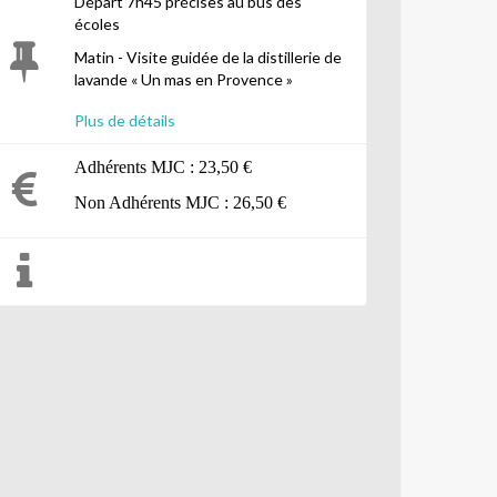
Départ 7h45 précises au bus des
écoles
Matin - Visite guidée de la distillerie de
lavande « Un mas en Provence »
Midi : - Repas tiré du sac au Domaine de
Plus de détails
Méjanes
Adhérents MJC : 23,50 €
Après-midi :
- Spectacle dans les Arènes du
Non Adhérents MJC : 26,50 €
Domaine : Découverte du cheval «
Camargue » et de la course
Camarguaise.
- Visite du Domaine en petit train