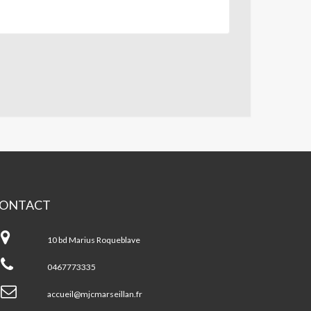
ONTACT
JC
rseillan
10 bd Marius Roqueblave
0467773335
accueil@mjcmarseillan.fr