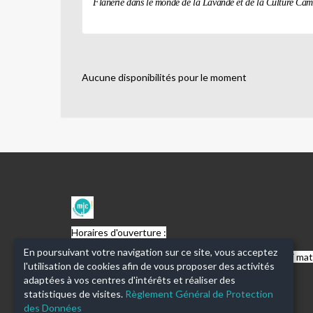
Flânerie dans le monde de la Lavande et de la Culture Ca
Aucune disponibilités pour le moment
MJC
MARSEILLAN
Horaires d'ouverture :
En poursuivant votre navigation sur ce site, vous acceptez
lundi au vendredi : 9h-12h ; 14h-18h (fermé le mardi mat
l'utilisation de cookies afin de vous proposer des activités
et le vendredi après-midi)
adaptées à vos centres d'intérêts et réaliser des
statistiques de visites.
Règlement Général de Protection
des Données